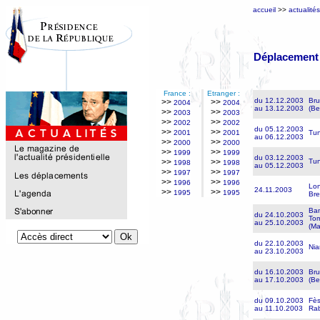
accueil
>>
actualités
Déplacement 
France :
Etranger :
du 12.12.2003
Bru
>>
>>
2004
2004
au 13.12.2003
(Be
>>
>>
2003
2003
>>
>>
2002
2002
du 05.12.2003
>>
>>
2001
2001
Tun
au 06.12.2003
>>
>>
2000
2000
>>
>>
1999
1999
du 03.12.2003
>>
>>
Tun
1998
1998
au 05.12.2003
>>
>>
1997
1997
>>
>>
1996
1996
Lon
24.11.2003
>>
>>
1995
1995
Bre
Ba
du 24.10.2003
To
au 25.10.2003
(Mal
du 22.10.2003
Nia
au 23.10.2003
du 16.10.2003
Bru
au 17.10.2003
(Be
du 09.10.2003
Fès
au 11.10.2003
Rab