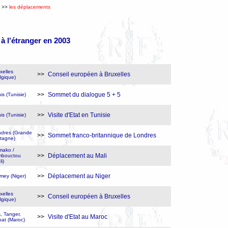
>>
les déplacements
à l'étranger en 2003
xelles
>>
Conseil européen à Bruxelles
lgique)
>>
Sommet du dialogue 5 + 5
is (Tunisie)
>>
Visite d'Etat en Tunisie
is (Tunisie)
dres (Grande
>>
Sommet franco-britannique de Londres
tagne)
mako /
>>
Déplacement au Mali
mbouctou
i)
>>
Déplacement au Niger
mey (Niger)
xelles
>>
Conseil européen à Bruxelles
lgique)
, Tanger,
>>
Visite d'Etat au Maroc
at (Maroc)