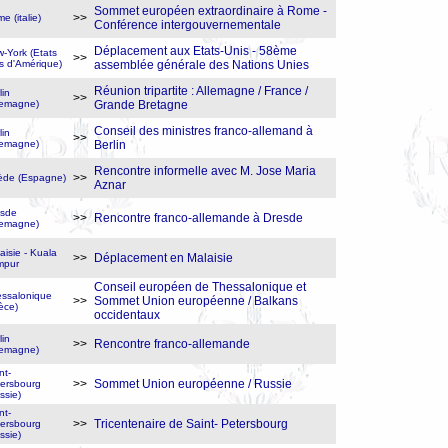
Sommet européen extraordinaire à Rome -
>>
e (italie)
Conférence intergouvernementale
Déplacement aux Etats-Unis - 58ème
-York (Etats
>>
s d'Amérique)
assemblée générale des Nations Unies
Réunion tripartite : Allemagne / France /
lin
>>
lemagne)
Grande Bretagne
Conseil des ministres franco-allemand à
lin
>>
lemagne)
Berlin
Rencontre informelle avec M. Jose Maria
>>
ède (Espagne)
Aznar
esde
>>
Rencontre franco-allemande à Dresde
lemagne)
aisie - Kuala
>>
Déplacement en Malaisie
mpur
Conseil européen de Thessalonique et
ssalonique
>>
Sommet Union européenne / Balkans
èce)
occidentaux
lin
>>
Rencontre franco-allemande
lemagne)
nt-
>>
Sommet Union européenne / Russie
ersbourg
ssie)
nt-
>>
Tricentenaire de Saint- Petersbourg
ersbourg
ssie)