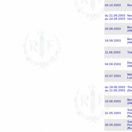
04.10.2003
Rom
du 21.09.2003
New
au 24.09.2003
Uni
Ber
20.09.2003
(Al
Ber
18.09.2003
(Al
11.09.2003
Tol
Dr
04.09.2003
(Al
Mal
22.07.2003
Lu
du 19.06.2003
The
au 21.06.2003
(Gr
Ber
10.06.2003
(Al
Sai
31.05.2003
Pét
(Ru
Sai
30.05.2003
Pet
(Ru