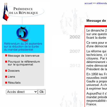
accueil
>>
référend
Message de
Le dimanche 24
sur une questio
fixant la duré
Ce sera pour e
d'une démocrati
La réforme qui
techniciens, c
citoyens. Par l
détermineront c
notre démocrat
Président de l
En 1958 les Fr
nouvelles insti
Gaulle a propo
universel. A c
à exprimer leur
Aujourd'hui il 
mandat préside
responsabilité 
France.