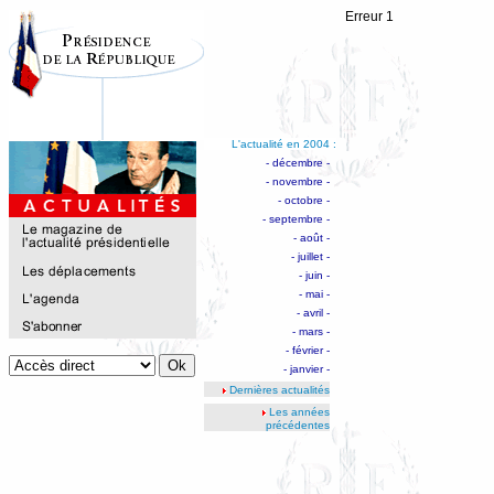
Erreur 1
L'actualité en 2004 :
- décembre -
- novembre -
- octobre -
- septembre -
- août -
- juillet -
- juin -
- mai -
- avril -
- mars -
- février -
- janvier -
Dernières actualités
Les années
précédentes