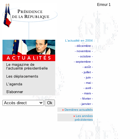
Erreur 1
L'actualité en 2004 :
- décembre -
- novembre -
- octobre -
- septembre -
- août -
- juillet -
- juin -
- mai -
- avril -
- mars -
- février -
- janvier -
Dernières actualités
Les années
précédentes