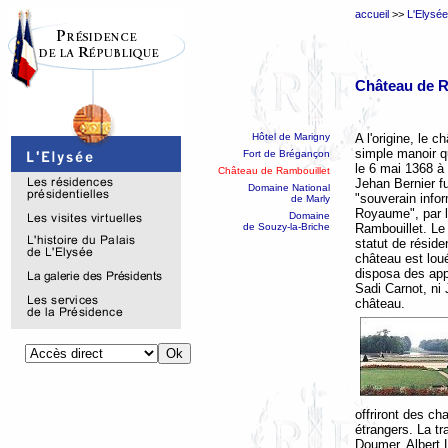
accueil
>>
L'Elysée
Château de R
A l'origine, le 
Hôtel de Marigny
simple manoir q
Fort de Brégançon
le 6 mai 1368 à
Château de Rambouillet
Jehan Bernier f
Domaine National
"souverain info
de Marly
Royaume", par le
Domaine
Rambouillet. Le
de Souzy-la-Briche
statut de résid
château est lou
disposa des app
Sadi Carnot, ni 
château.
offriront des ch
étrangers. La tr
Doumer, Albert