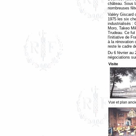
château. Sous l
nombreuses fête
Valéry Giscard 
1975 les six che
industrialisés :
Moro, Takeo Mik
Trudeau. Ce fut
l'initiative de F
à la rénovation 
reste le cadre 
Du 6 février au 
négociations su
Visite
Vue et plan anc