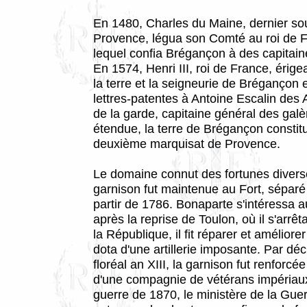
En 1480, Charles du Maine, dernier so
Provence, légua son Comté au roi de F
lequel confia Brégançon à des capitai
En 1574, Henri III, roi de France, érig
la terre et la seigneurie de Brégançon e
lettres-patentes à Antoine Escalin des
de la garde, capitaine général des galè
étendue, la terre de Brégançon constitu
deuxième marquisat de Provence.
Le domaine connut des fortunes divers
garnison fut maintenue au Fort, sépar
partir de 1786. Bonaparte s'intéressa a
après la reprise de Toulon, où il s'arrêta
la République, il fit réparer et améliorer l
dota d'une artillerie imposante. Par déc
floréal an XIII, la garnison fut renforcée 
d'une compagnie de vétérans impériaux
guerre de 1870, le ministère de la Guerr