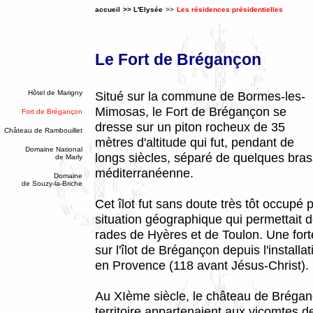
accueil
>>
L'Elysée
>>
Les résidences présidentielles
Le Fort de Brégançon
Hôtel de Marigny
Situé sur la commune de Bormes-les-
Mimosas, le Fort de Brégançon se
Fort de Brégançon
dresse sur un piton rocheux de 35
Château de Rambouillet
mètres d'altitude qui fut, pendant de
Domaine National
longs siècles, séparé de quelques bras
de Marly
méditerranéenne.
Domaine
de Souzy-la-Brich
e
Cet îlot fut sans doute très tôt occupé 
situation géographique qui permettait de
rades de Hyères et de Toulon. Une fort
sur l'îlot de Brégançon depuis l'installa
en Provence (118 avant Jésus-Christ).
Au XIème siècle, le château de Brégan
territoire appartenaient aux vicomtes d