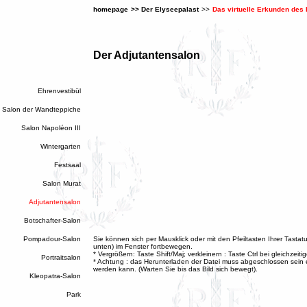
homepage
>>
Der Elyseepalast
>>
Das virtuelle Erkunden des
Der Adjutantensalon
Ehrenvestibül
Salon der Wandteppiche
Salon Napoléon III
Wintergarten
Festsaal
Salon Murat
Adjutantensalon
Botschafter-Salon
Pompadour-Salon
Sie können sich per Mausklick oder mit den Pfeiltasten Ihrer Tastatur
unten) im Fenster fortbewegen.
* Vergrößern: Taste Shift/Maj; verkleinern : Taste Ctrl bei gleichzeit
Portraitsalon
* Achtung : das Herunterladen der Datei muss abgeschlossen sein 
werden kann. (Warten Sie bis das Bild sich bewegt).
Kleopatra-Salon
Park