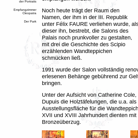
der Portraits
Noch heute trägt der Raum den
Empfangzimmer
Cleopatra
Namen, der ihm in der III. Republik
Der Park
unter Félix FAURE verliehen wurde, al
dieser ihn, bestrebt, die Salons des
Palais noch prunkvoller zu gestalten,
mit drei die Geschichte des Scipio
erzählenden Wandteppichen
schmücken ließ.
1991 wurde der Salon vollständig renov
erlesenen Behänge gebührend zur Gel
bringen.
Unter der Aufsicht von Catherine Cole,
Dupuis die Holztäfelungen, die u.a. als
Ausstellungsfläche für die Wandteppi
XVII und XVIII Jahrhundert dienten mi
Bronzeüberzug.