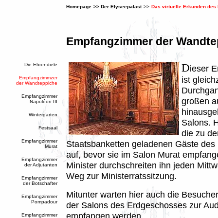
Homepage
>>
Der Elyseepalast
>>
Das virtuelle Erkunden des
Empfangzimmer der Wandte
Die Ehrendiele
D
ieser 
ist gleich
Empfangzimmzer
der Wandteppiche
Durchga
Empfangzimmer
großen a
Napoléon III
hinausg
Wintergarten
Salons. H
Festsaal
die zu de
Empfangzimmer
Staatsbanketten geladenen Gäste des 
Murat
auf, bevor sie im Salon Murat empfang
Empfangzimmer
Minister durchschreiten ihn jeden Mitt
der Adjutanten
Weg zur Ministerratssitzung.
Empfangzimmer
der Botschafter
Mitunter warten hier auch die Besucher
Empfangzimmer
Pompadour
der Salons des Erdgeschosses zur Au
empfangen werden.
Empfangzimmer