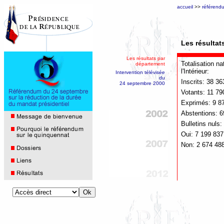
accueil
>>
référend
Les résultat
Les résultats par
Totalisation na
département
l'Intérieur:
Intervention télévisée
du
Inscrits: 38 3
24 septembre 2000
Votants: 11 79
Exprimés: 9 8
Abstentions: 6
Bulletins nuls
Oui: 7 199 837
Non: 2 674 48