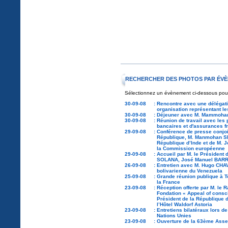
RECHERCHER DES PHOTOS PAR ÉVÈ
Sélectionnez un évènement ci-dessous pour a
30-09-08
:
Rencontre avec une délégat
organisation représentant l
30-09-08
:
Déjeuner avec M. Mammohan 
30-09-08
:
Réunion de travail avec les 
bancaires et d'assurances f
29-09-08
:
Conférence de presse conjoin
République, M. Manmohan SI
République d’Inde et de M.
la Commission européenne
29-09-08
:
Accueil par M. le Président 
SOLANA, José Manuel BAR
26-09-08
:
Entretien avec M. Hugo CHA
bolivarienne du Venezuela
25-09-08
:
Grande réunion publique à T
la France
23-09-08
:
Réception offerte par M. le 
Fondation « Appeal of consc
Président de la République 
l’Hôtel Waldorf Astoria
23-09-08
:
Entretiens bilatéraux lors 
Nations Unies
23-09-08
:
Ouverture de la 63ème Asse