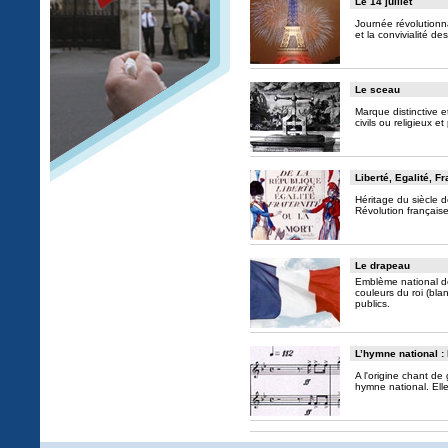
Le 14 juillet
Journée révolutionna
et la convivialité des
Le sceau
Marque distinctive e
civils ou religieux 
Liberté, Egalité, Fr
Héritage du siècle d
Révolution française.
Le drapeau
Emblème national de
couleurs du roi (blan
publics.
L’hymne national : 
A l'origine chant de
hymne national. Elle