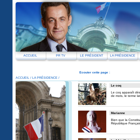
ACCUEIL
PR TV
LE PRÉSIDENT
LA PRÉSIDENCE
Ecouter cette page :
ACCUEIL
/
LA PRÉSIDENCE /
Le coq
Le coq apparaît dès 
de mots, le terme lati
Marianne
Bien que la Constitu
République Françai