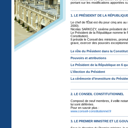
portant sur les modifications apportées su
1. LE PRÉSIDENT DE LA RÉPUBLIQU
Le chef de l'État est élu pour cinq ans a
2000).
Nicolas SARKOZY, sixième président de la
Le Président de la République nomme le Pr
Constitution).
Il préside le Conseil des ministres, promul
grave, exercer des pouvoirs exceptionnels
Le rôle du Président dans la Constitu
Pouvoirs et attributions
Le Président de la République en 6 qu
L’élection du Président
La cérémonie d’investiture du Préside
2. LE CONSEIL CONSTITUTIONNEL
Composé de neuf membres, il veille notamme
lui sont déférées.
Pour en savoir plus :
www.conseil-constitutionnel.fr
3. LE PREMIER MINISTRE ET LE GO