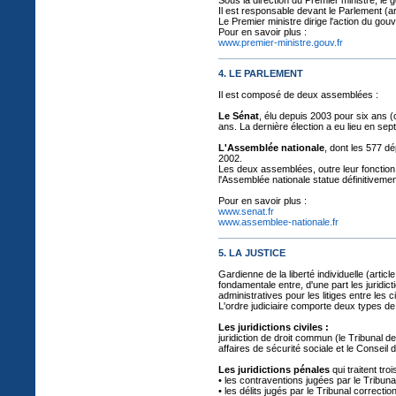
Sous la direction du Premier ministre, le 
Il est responsable devant le Parlement (art
Le Premier ministre dirige l'action du gouv
Pour en savoir plus :
www.premier-ministre.gouv.fr
4. LE PARLEMENT
Il est composé de deux assemblées :
Le Sénat
, élu depuis 2003 pour six ans (
ans. La dernière élection a eu lieu en s
L'Assemblée nationale
, dont les 577 dé
2002.
Les deux assemblées, outre leur fonction 
l'Assemblée nationale statue définitivemen
Pour en savoir plus :
www.senat.fr
www.assemblee-nationale.fr
5. LA JUSTICE
Gardienne de la liberté individuelle (articl
fondamentale entre, d'une part les juridicti
administratives pour les litiges entre les 
L'ordre judiciaire comporte deux types de j
Les juridictions civiles :
juridiction de droit commun (le Tribunal d
affaires de sécurité sociale et le Conseil
Les juridictions pénales
qui traitent troi
• les contraventions jugées par le Tribunal
• les délits jugés par le Tribunal correctio