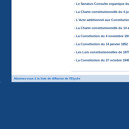
- Le Senatus-Consulte organique du 28 floréal 
- La Charte constitutionnelle du 4 juin 1814 .....
- L'Acte additionnel aux Constitutions du 22 a
- La Charte constitutionnelle du 14 août 1830 ...
- La Constitution du 4 novembre 1848 .............
- La Constitution du 14 janvier 1852 et ses mo
- Les Lois constitutionnelles de 1875 .............
- La Constitution du 27 octobre 1946 ..............
Abonnez-vous à la liste de diffusion de l'Elysée