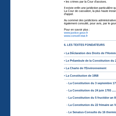
• les crimes par la Cour d'assises.
Il existe enfin une juridiction particulière q
La Cour de cassation, la plus haute insta
d'appel.
Au sommet des juridictions administratives 
également consulté, pour avis, par le gouv
Pour en savoir plus :
www.justice.gouv.fr
www.conseil-etat.fr
6. LES TEXTES FONDATEURS
• La Déclaration des Droits de l’Homm
• Le Préambule de la Constitution du 
• La Charte de l’Environnement
• La Constitution de 1958
- La Constitution du 3 septembre 1791 ............
- La Constitution du 24 juin 1793 ...................
- La Constitution du 5 fructidor an III (22 août
- La Constitution du 22 frimaire an VIII (13 
- Le Senatus-Consulte du 16 thermidor an X (