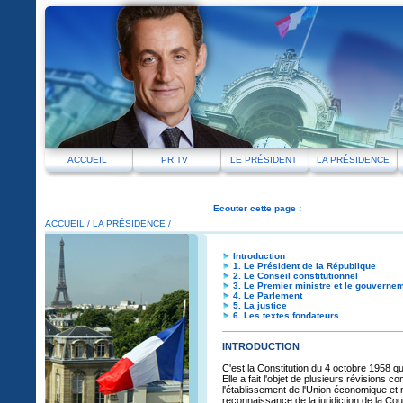
ACCUEIL
PR TV
LE PRÉSIDENT
LA PRÉSIDENCE
Ecouter cette page :
ACCUEIL
/
LA PRÉSIDENCE /
Introduction
1. Le Président de la République
2. Le Conseil constitutionnel
3. Le Premier ministre et le gouverne
4. Le Parlement
5. La justice
6. Les textes fondateurs
INTRODUCTION
C'est la Constitution du 4 octobre 1958 qu
Elle a fait l'objet de plusieurs révisions
l'établissement de l'Union économique e
reconnaissance de la juridiction de la Cou