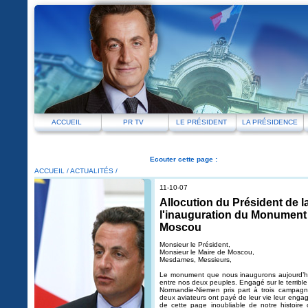
ACCUEIL
PR TV
LE PRÉSIDENT
LA PRÉSIDENCE
Ecouter cette page :
ACCUEIL
/
ACTUALITÉS
/
11-10-07
Allocution du Président de l
l'inauguration du Monumen
Moscou
Monsieur le Président,
Monsieur le Maire de Moscou,
Mesdames, Messieurs,
Le monument que nous inaugurons aujourd’hui
entre nos deux peuples. Engagé sur le terrible 
Normandie-Niemen pris part à trois campagn
deux aviateurs ont payé de leur vie leur enga
de cette page inoubliable de notre histoire