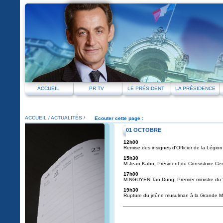
ACCUEIL
PR TV
LE PRÉSIDENT
LA PRÉSIDENCE
ACCUEIL
/
ACTUALITÉS /
Ecouter cette page :
01 OCTOBRE
12h00
Remise des insignes d'Officier de la Légio
15h30
M.Jean Kahn, Président du Consistoire Cen
17h00
M.NGUYEN Tan Dung, Premier ministre du
19h30
Rupture du jeûne musulman à la Grande M