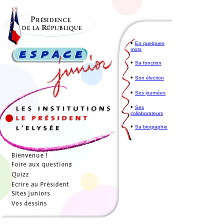
•
En quelques
mots
•
Sa fonction
•
Son élection
•
Ses journées
•
Ses
collaborateurs
•
Sa biographie