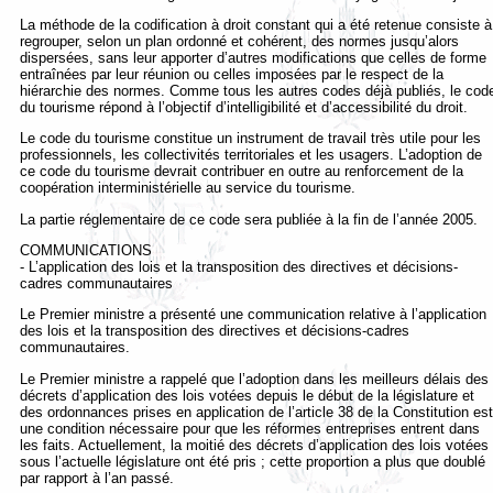
La méthode de la codification à droit constant qui a été retenue consiste à
regrouper, selon un plan ordonné et cohérent, des normes jusqu’alors
dispersées, sans leur apporter d’autres modifications que celles de forme
entraînées par leur réunion ou celles imposées par le respect de la
hiérarchie des normes. Comme tous les autres codes déjà publiés, le cod
du tourisme répond à l’objectif d’intelligibilité et d’accessibilité du droit.
Le code du tourisme constitue un instrument de travail très utile pour les
professionnels, les collectivités territoriales et les usagers. L’adoption de
ce code du tourisme devrait contribuer en outre au renforcement de la
coopération interministérielle au service du tourisme.
La partie réglementaire de ce code sera publiée à la fin de l’année 2005.
COMMUNICATIONS
- L’application des lois et la transposition des directives et décisions-
cadres communautaires
Le Premier ministre a présenté une communication relative à l’application
des lois et la transposition des directives et décisions-cadres
communautaires.
Le Premier ministre a rappelé que l’adoption dans les meilleurs délais des
décrets d’application des lois votées depuis le début de la législature et
des ordonnances prises en application de l’article 38 de la Constitution est
une condition nécessaire pour que les réformes entreprises entrent dans
les faits. Actuellement, la moitié des décrets d’application des lois votées
sous l’actuelle législature ont été pris ; cette proportion a plus que doublé
par rapport à l’an passé.