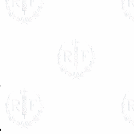
s
n
t