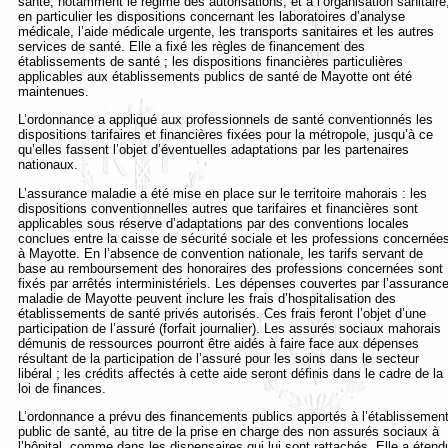
santé, notamment le régime des autorisations, et à l’organisation sanitaire
en particulier les dispositions concernant les laboratoires d’analyse
médicale, l’aide médicale urgente, les transports sanitaires et les autres
services de santé. Elle a fixé les règles de financement des
établissements de santé ; les dispositions financières particulières
applicables aux établissements publics de santé de Mayotte ont été
maintenues.
L’ordonnance a appliqué aux professionnels de santé conventionnés les
dispositions tarifaires et financières fixées pour la métropole, jusqu’à ce
qu’elles fassent l’objet d’éventuelles adaptations par les partenaires
nationaux.
L’assurance maladie a été mise en place sur le territoire mahorais : les
dispositions conventionnelles autres que tarifaires et financières sont
applicables sous réserve d’adaptations par des conventions locales
conclues entre la caisse de sécurité sociale et les professions concernée
à Mayotte. En l’absence de convention nationale, les tarifs servant de
base au remboursement des honoraires des professions concernées sont
fixés par arrêtés interministériels. Les dépenses couvertes par l’assuranc
maladie de Mayotte peuvent inclure les frais d’hospitalisation des
établissements de santé privés autorisés. Ces frais feront l’objet d’une
participation de l’assuré (forfait journalier). Les assurés sociaux mahorais
démunis de ressources pourront être aidés à faire face aux dépenses
résultant de la participation de l’assuré pour les soins dans le secteur
libéral ; les crédits affectés à cette aide seront définis dans le cadre de la
loi de finances.
L’ordonnance a prévu des financements publics apportés à l’établissemen
public de santé, au titre de la prise en charge des non assurés sociaux à
l’hôpital, comme dans les dispensaires qui lui sont rattachés. Elle a étend