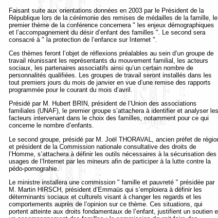
Faisant suite aux orientations données en 2003 par le Président de la
République lors de la cérémonie des remises de médailles de la famille, le
premier thème de la conférence concernera " les enjeux démographiques
et l’accompagnement du désir d’enfant des familles ". Le second sera
consacré à " la protection de l’enfance sur Internet ".
Ces thèmes feront l’objet de réflexions préalables au sein d’un groupe de
travail réunissant les représentants du mouvement familial, les acteurs
sociaux, les partenaires associatifs ainsi qu’un certain nombre de
personnalités qualifiées. Les groupes de travail seront installés dans les
tout premiers jours du mois de janvier en vue d’une remise des rapports
programmée pour le courant du mois d’avril.
Présidé par M. Hubert BRIN, président de l’Union des associations
familiales (UNAF), le premier groupe s’attachera à identifier et analyser le
facteurs intervenant dans le choix des familles, notamment pour ce qui
concerne le nombre d’enfants.
Le second groupe, présidé par M. Joël THORAVAL, ancien préfet de régio
et président de la Commission nationale consultative des droits de
l’Homme, s’attachera à définir les outils nécessaires à la sécurisation des
usages de l’Internet par les mineurs afin de participer à la lutte contre la
pédo-pornograhie.
Le ministre installera une commission " famille et pauvreté " présidée par
M. Martin HIRSCH, président d’Emmaüs qui s’emploiera à définir les
déterminants sociaux et culturels visant à changer les regards et les
comportements auprès de l’opinion sur ce thème. Ces situations, qui
portent atteinte aux droits fondamentaux de l’enfant, justifient un soutien e