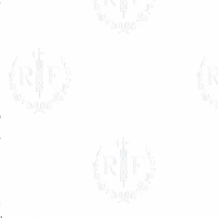
,
s
e
t
u