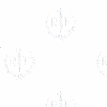
e
t
u