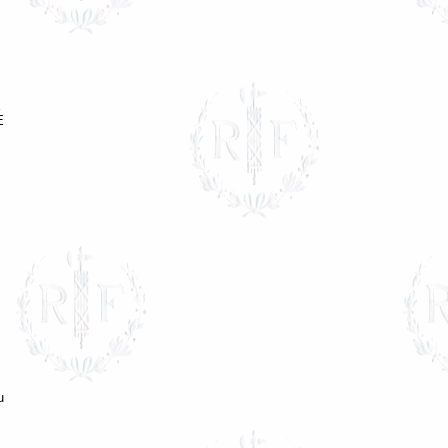
E
E
u