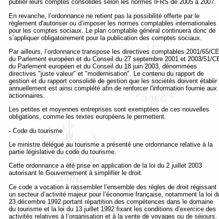
publier leurs comptes consolidés selon les normes IFRS de 2005 à 2007.
En revanche, l’ordonnance ne retient pas la possibilité offerte par le
règlement d'autoriser ou d’imposer les normes comptables internationales
pour les comptes sociaux. Le plan comptable général continuera donc de
s’appliquer obligatoirement pour la publication des comptes sociaux.
Par ailleurs, l’ordonnance transpose les directives comptables 2001/65/C
du Parlement européen et du Conseil du 27 septembre 2001 et 2003/51/C
du Parlement européen et du Conseil du 18 juin 2003, dénommées
directives "juste valeur" et "modernisation". Le contenu du rapport de
gestion et du rapport consolidé de gestion que les sociétés doivent établir
annuellement est ainsi complété afin de renforcer l'information fournie aux
actionnaires.
Les petites et moyennes entreprises sont exemptées de ces nouvelles
obligations, comme les textes européens le permettent.
- Code du tourisme
Le ministre délégué au tourisme a présenté une ordonnance relative à la
partie législative du code du tourisme.
Cette ordonnance a été prise en application de la loi du 2 juillet 2003
autorisant le Gouvernement à simplifier le droit.
Ce code a vocation à rassembler l’ensemble des règles de droit régissant
un secteur d’activité majeur pour l’économie française, notamment la loi d
23 décembre 1992 portant répartition des compétences dans le domaine
du tourisme et la loi du 13 juillet 1992 fixant les conditions d’exercice des
activités relatives à l’organisation et à la vente de voyages ou de séjours.