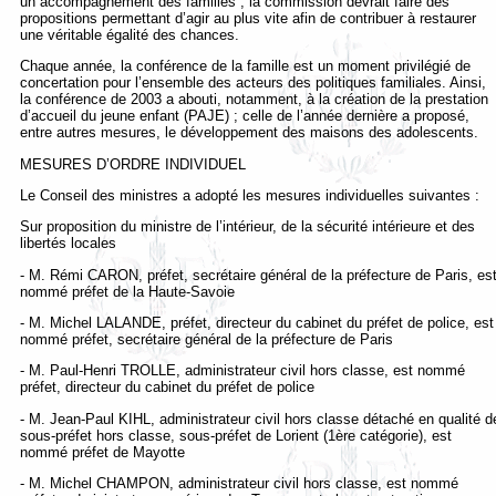
un accompagnement des familles ; la commission devrait faire des
propositions permettant d’agir au plus vite afin de contribuer à restaurer
une véritable égalité des chances.
Chaque année, la conférence de la famille est un moment privilégié de
concertation pour l’ensemble des acteurs des politiques familiales. Ainsi,
la conférence de 2003 a abouti, notamment, à la création de la prestation
d’accueil du jeune enfant (PAJE) ; celle de l’année dernière a proposé,
entre autres mesures, le développement des maisons des adolescents.
MESURES D’ORDRE INDIVIDUEL
Le Conseil des ministres a adopté les mesures individuelles suivantes :
Sur proposition du ministre de l’intérieur, de la sécurité intérieure et des
libertés locales
- M. Rémi CARON, préfet, secrétaire général de la préfecture de Paris, es
nommé préfet de la Haute-Savoie
- M. Michel LALANDE, préfet, directeur du cabinet du préfet de police, est
nommé préfet, secrétaire général de la préfecture de Paris
- M. Paul-Henri TROLLE, administrateur civil hors classe, est nommé
préfet, directeur du cabinet du préfet de police
- M. Jean-Paul KIHL, administrateur civil hors classe détaché en qualité d
sous-préfet hors classe, sous-préfet de Lorient (1ère catégorie), est
nommé préfet de Mayotte
- M. Michel CHAMPON, administrateur civil hors classe, est nommé