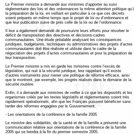
Le Premier ministre a demandé aux ministres d’apporter au suivi
réglementaire des lois et des ordonnances la même attention politique qu’
la préparation de la loi, en veillant en particulier à ce que ces décrets
soient préparés en même temps que le projet de loi ou d’ordonnance et
que leur publication suive de près celle de la loi ou de l’ordonnance.
Il leur a également demandé de poursuivre leurs efforts pour résorber le
déficit de transposition des directives et décisions-cadres
communautaires. Une étude préalable analysant les conséquences
juridiques, budgétaires, techniques ou administratives des projets d’actes
communautaires doit être réalisée et utilisée dans le cadre de la
négociation des projets d’actes communautaires et pour la préparation de
leur transposition.
Le Premier ministre a mis en garde les ministres contre l’excès de
législation, qui nuit à la sécurité juridique, leur rappelant qu’il existe
d’autres instruments pour mener une politique de réforme efficace, ainsi
que le montrent, par exemple, les progrès réalisés dans le domaine de la
sécurité routière.
Enfin, il a demandé aux ministres de veiller à ce que les dispositifs et les
organismes créés par les textes législatifs et réglementaires soient très
rapidement opérationnels, afin que les Français puissent bénéficier sans
tarder des réformes engagées par le Gouvernement.
- Les orientations de la conférence de la famille 2005
Le ministre des solidarités, de la santé et de la famille a présenté une
communication relative aux orientations de la conférence de la famille
2005 qui se tiendra à la fin du premier semestre 2005.