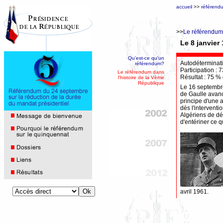
accueil
>>
référend
>>
Le référendum 
Le 8 janvier
Qu'est-ce qu'un
Autodéterminati
référendum?
Participation : 
Le référendum dans
Résultat : 75 %
l'histoire de la Vème
République
Le 16 septembre 
de Gaulle avance
principe d'une 
dès l'intervent
Algériens de dét
d'entériner ce q
avril 1961.