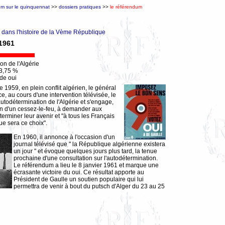
um sur le quinquennat
>>
dossiers pratiques
>>
le référendum
dans l'histoire de la Vème République
 1961
on de l'Algérie
73,75 %
 de oui
1959, en plein conflit algérien, le général
, au cours d'une intervention télévisée, le
autodétermination de l'Algérie et s'engage,
ion d'un cessez-le-feu, à demander aux
erminer leur avenir et "à tous les Français
ue sera ce choix".
En 1960, il annonce à l'occasion d'un
journal télévisé que " la République algérienne existera
un jour " et évoque quelques jours plus tard, la tenue
prochaine d'une consultation sur l'autodétermination.
Le référendum a lieu le 8 janvier 1961 et marque une
écrasante victoire du oui. Ce résultat apporte au
Président de Gaulle un soutien populaire qui lui
permettra de venir à bout du putsch d'Alger du 23 au 25