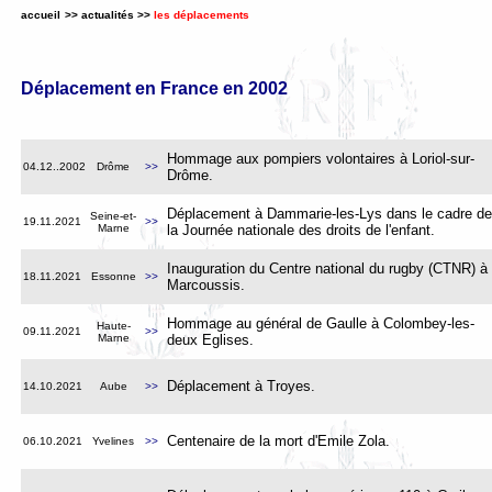
accueil
>>
actualités
>>
les déplacements
Déplacement en France en 2002
Hommage aux pompiers volontaires à Loriol-sur-
04.12..2002
Drôme
>>
Drôme.
Déplacement à Dammarie-les-Lys dans le cadre de
Seine-et-
19.11.2021
>>
Marne
la Journée nationale des droits de l'enfant
.
Inauguration du Centre national du rugby (CTNR) à
18.11.2021
Essonne
>>
Marcoussis
.
Hommage au général de Gaulle à Colombey-les-
Haute-
09.11.2021
>>
Marne
deux Eglises
.
Déplacement à Troyes.
14.10.2021
Aube
>>
Centenaire de la mort d'Emile Zola
.
06.10.2021
Yvelines
>>