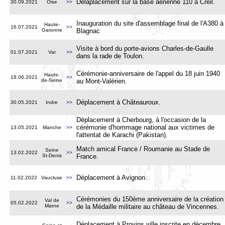
Délaplacement sur la base aérienne 110 à Creil
.
30.09.2021
Oise
>>
Inauguration du site d'assemblage final de l'A380 à
Haute-
16.07.2021
>>
Garonne
Blagnac
Visite à bord du porte-avions Charles-de-Gaulle
01.07.2021
Var
>>
dans la rade de Toulon
.
Cérémonie-anniversaire de l'appel du 18 juin 1940
Hauts-
18.06.2021
>>
de-Seine
au Mont-Valérien
.
Déplacement à Châteauroux
.
30.05.2021
Indre
>>
Déplacement à Cherbourg, à l'occasion de la
cérémonie d'hommage national aux victimes de
13.05.2021
Manche
>>
l'attentat de Karachi (Pakistan)
.
Match amical France / Roumanie au Stade de
Seine
13.02.2022
>>
St-Denis
France
.
Déplacement à Avignon
.
11.02.2022
Vaucluse
>>
Cérémonies du 150ème anniversaire de la création
Val de
05.02.2022
>>
Marne
de la Médaille militaire au château de Vincennes
.
Déplacement à Provins ville inscrite en décembre