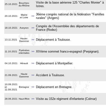
Visite de la base aérienne 125 "Charles Monier" à
Bouches-
25.10.2021
du-Rhône
Istres
.
36ème congrès national de la fédération "Familles
Maine
20.10.2021
>>
et Loire
rurales" (Angers)
Congrès de l'Assemblée des départements de
18.10.2021
Aveyron
>>
France (Rodez)
Haute-
Déplacement à Toulouse.
13.11.2021
>>
Garonne
Pyrénées
XIVème sommet franco-espagnol (Perpignan)
.
11.10.2021
>>
orientales
Déplacement à Montpellier
.
04.10.2021
Hérault
>>
Haute
Accident à Toulouse
.
21.09.2021
>>
Garonne
10.09.2021
Déplacement en Bretagne
.
et
Bretagne
>>
11.09.2021
Visite au 152e régiment d'infanterie (Colmar)
28.06.2021
Haut-Rhin
>>