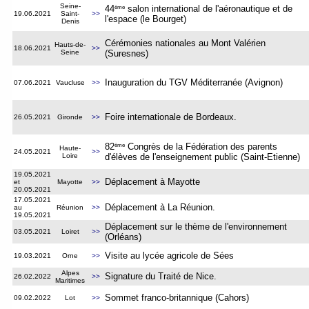
Seine-
ème
44
salon international de l'aéronautique et de
19.06.2021
Saint-
>>
l'espace (le Bourget)
Denis
Cérémonies nationales au Mont Valérien
Hauts-de-
18.06.2021
>>
Seine
(Suresnes)
Inauguration du TGV Méditerranée (Avignon)
07.06.2021
Vaucluse
>>
Foire internationale de Bordeaux
.
26.05.2021
Gironde
>>
ème
82
Congrès de la Fédération des parents
Haute-
24.05.2021
>>
Loire
d'élèves de l'enseignement public (Saint-Etienne)
19.05.2021
Déplacement à Mayotte
et
Mayotte
>>
20.05.2021
17.05.2021
Déplacement à La Réunion
.
au
Réunion
>>
19.05.2021
Déplacement sur le thème de l'environnement
03.05.2021
Loiret
>>
(Orléans)
Visite au lycée agricole de Sées
19.03.2021
Orne
>>
Alpes
Signature du Traité de Nice
.
26.02.2022
>>
Maritimes
Sommet franco-britannique (Cahors)
09.02.2022
Lot
>>