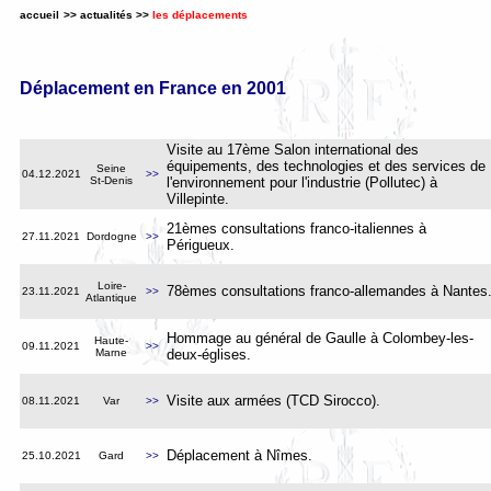
accueil
>>
actualités
>>
les déplacements
Déplacement en France en 2001
Visite au 17ème Salon international des
équipements, des technologies et des services de
Seine
04.12.2021
>>
St-Denis
l'environnement pour l'industrie (Pollutec) à
Villepinte.
21èmes consultations franco-italiennes à
27.11.2021
Dordogne
>>
Périgueux
.
Loire-
78èmes consultations franco-allemandes à Nantes
23.11.2021
>>
Atlantique
Hommage au général de Gaulle à Colombey-les-
Haute-
09.11.2021
>>
Marne
deux-églises
.
Visite aux armées (TCD Sirocco).
08.11.2021
Var
>>
Déplacement à Nîmes
.
25.10.2021
Gard
>>