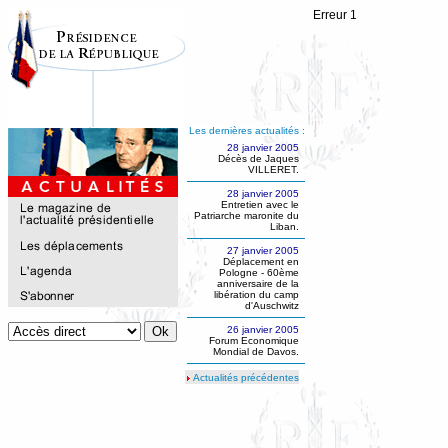
Erreur 1
Les dernières actualités :
28 janvier 2005
Décès de Jaques
VILLERET.
28 janvier 2005
Entretien avec le
Patriarche maronite du
Liban.
27 janvier 2005
Déplacement en
Pologne - 60ème
anniversaire de la
libération du camp
d'Auschwitz
26 janvier 2005
Forum Economique
Mondial de Davos.
Actualités précédentes