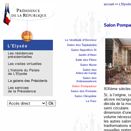
accueil
>>
L'Elysée
Salon Pompa
Le Vestibule d'Honneur
Salon des Tapisseries
Salon Napoléon III
Jardin d'Hiver
Salle des Fêtes
Salon Murat
Salon des
Aides-de-Camp
Salon des
Ambassadeurs
Salon Pompadour
XIXème siècles
Salon des Portraits
Si, à l’origine,
Salon Cléopâtre
alcove rectangu
Le Parc
décida de la mod
semi circulaire.
dimension d’une
volume nécessai
les autres salo
tranformations 
nouvelles porte