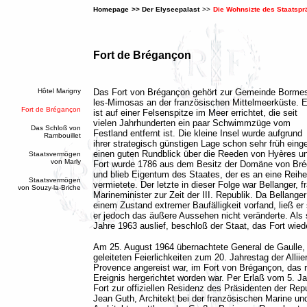
Homepage
>>
Der Elyseepalast
>>
Die Wohnsizte des Staatspr
Fort de Brégançon
Hôtel Marigny
D
as Fort von Brégançon gehört zur Gemeinde Borme
les-Mimosas an der französischen Mittelmeerküste. 
Fort de Brégançon
ist auf einer Felsenspitze im Meer errichtet, die seit
vielen Jahrhunderten ein paar Schwimmzüge vom
Das Schloß von
Festland entfernt ist. Die kleine Insel wurde aufgrund
Rambouillet
ihrer strategisch günstigen Lage schon sehr früh ein
einen guten Rundblick über die Reeden von Hyères un
Staatsvermögen
von Marly
Fort wurde 1786 aus dem Besitz der Domäne von Bré
und blieb Eigentum des Staates, der es an eine Reih
Staatsvermögen
vermietete. Der letzte in dieser Folge war Bellanger, 
von Souzy-la-Briche
Marineminister zur Zeit der III. Republik. Da Bellanger
einem Zustand extremer Baufälligkeit vorfand, ließ er 
er jedoch das äußere Aussehen nicht veränderte. Als 
Jahre 1963 auslief, beschloß der Staat, das Fort wied
Am 25. August 1964 übernachtete General de Gaulle, 
geleiteten Feierlichkeiten zum 20. Jahrestag der Alliie
Provence angereist war, im Fort von Brégançon, das r
Ereignis hergerichtet worden war. Per Erlaß vom 5. J
Fort zur offiziellen Residenz des Präsidenten der Repub
Jean Guth, Architekt bei der französischen Marine u