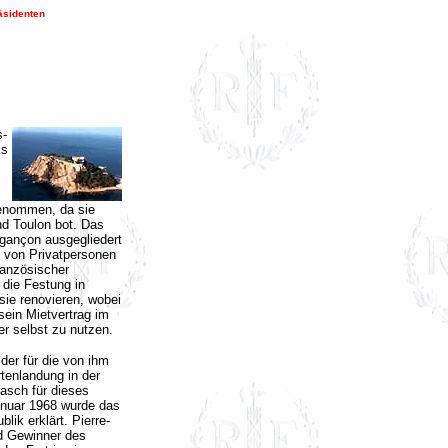
äsidenten
s-
Es
genommen, da sie
d Toulon bot. Das
gançon ausgegliedert
e von Privatpersonen
französischer
 die Festung in
sie renovieren, wobei
sein Mietvertrag im
er selbst zu nutzen.
der für die von ihm
rtenlandung in der
asch für dieses
anuar 1968 wurde das
lik erklärt. Pierre-
nd Gewinner des