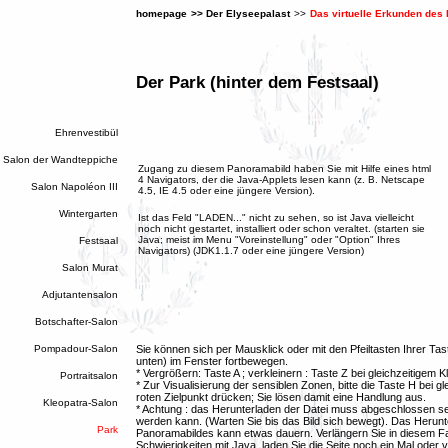
homepage
>>
Der Elyseepalast
>>
Das virtuelle Erkunden des
Der Park (hinter dem Festsaal)
Ehrenvestibül
Salon der Wandteppiche
Zugang zu diesem Panoramabild haben Sie mit Hilfe eines html
4 Navigators, der die Java-Applets lesen kann (z. B. Netscape
Salon Napoléon III
4.5, IE 4.5 oder eine jüngere Version).
Wintergarten
Ist das Feld "LADEN..." nicht zu sehen, so ist Java vielleicht
noch nicht gestartet, installiert oder schon veraltet. (starten sie
Java; meist im Menu "Voreinstellung" oder "Option" Ihres
Festsaal
Navigators) (JDK1.1.7 oder eine jüngere Version)
Salon Murat
Adjutantensalon
Botschafter-Salon
Pompadour-Salon
Sie können sich per Mausklick oder mit den Pfeiltasten Ihrer Tast
unten) im Fenster fortbewegen.
* Vergrößern: Taste A ; verkleinern : Taste Z bei gleichzeitigem K
Portraitsalon
* Zur Visualisierung der sensiblen Zonen, bitte die Taste H bei gl
roten Zielpunkt drücken; Sie lösen damit eine Handlung aus.
Kleopatra-Salon
* Achtung : das Herunterladen der Datei muss abgeschlossen se
werden kann. (Warten Sie bis das Bild sich bewegt). Das Herunt
Park
Panoramabildes kann etwas dauern. Verlängern Sie in diesem Fa
Schwierigkeiten mit Java, laden Sie die Seite noch ein Mal oder 