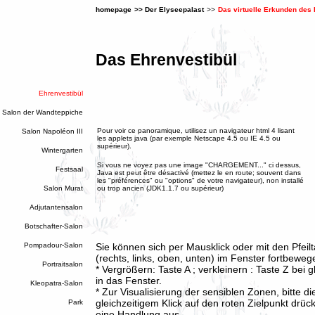
homepage
>>
Der Elyseepalast
>>
Das virtuelle Erkunden des
Das Ehrenvestibül
Ehrenvestibül
Salon der Wandteppiche
Pour voir ce panoramique, utilisez un navigateur html 4 lisant
Salon Napoléon III
les applets java (par exemple Netscape 4.5 ou IE 4.5 ou
supérieur).
Wintergarten
Si vous ne voyez pas une image "CHARGEMENT..." ci dessus,
Festsaal
Java est peut être désactivé (mettez le en route; souvent dans
les "préférences" ou "options" de votre navigateur), non installé
Salon Murat
ou trop ancien (JDK1.1.7 ou supérieur)
Adjutantensalon
Botschafter-Salon
Pompadour-Salon
Sie können sich per Mausklick oder mit den Pfeilt
(rechts, links, oben, unten) im Fenster fortbeweg
Portraitsalon
* Vergrößern: Taste A ; verkleinern : Taste Z bei g
in das Fenster.
Kleopatra-Salon
* Zur Visualisierung der sensiblen Zonen, bitte di
gleichzeitigem Klick auf den roten Zielpunkt drüc
Park
eine Handlung aus.