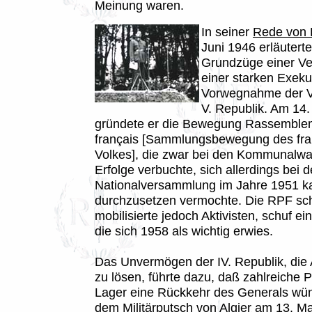
Meinung waren.
In seiner
Rede von
Juni 1946 erläuterte
Grundzüge einer Ve
einer starken Exeku
Vorwegnahme der V
V. Republik. Am 14.
gründete er die Bewegung Rassemble
français [Sammlungsbewegung des fra
Volkes], die zwar bei den Kommunalw
Erfolge verbuchte, sich allerdings bei 
Nationalversammlung im Jahre 1951 
durchzusetzen vermochte. Die RPF sch
mobilisierte jedoch Aktivisten, schuf e
die sich 1958 als wichtig erwies.
Das Unvermögen der IV. Republik, die 
zu lösen, führte dazu, daß zahlreiche Pol
Lager eine Rückkehr des Generals wü
dem Militärputsch von Algier am 13. Ma