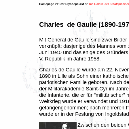
Homepage
>>
Der Elyseepalast
>>
Die Galerie der Staatspräside
Charles de Gaulle (1890-197
Mit
General de Gaulle
sind zwei Bilder
verknüpft: dasjenige des Mannes vom 
Juni 1940 und dasjenige des Gründers
V. Republik im Jahre 1958.
Charles de Gaulle wurde am 22. Nove
1890 in Lille als Sohn einer katholisch
patriotischen Familie geboren. Nach d
der Militärakademie Saint-Cyr im Jahre
die Infanterie, die er für "militärischer" 
Weltkrieg wurde er verwundet und 191
gefangengenommen; nach mehreren F
wurde er in der Festung von Ingoldstadt 
Zwischen den beiden 