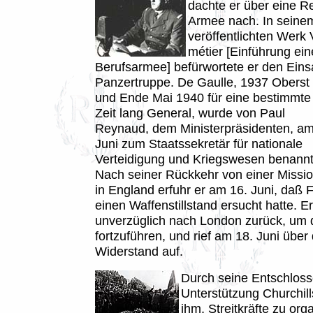
dachte er über eine R
Armee nach. In seine
veröffentlichten Werk 
métier [Einführung ein
Berufsarmee] befürwortete er den Eins
Panzertruppe.
De Gaulle, 1937 Oberst
und Ende Mai 1940 für eine bestimmte
Zeit lang General, wurde von Paul
Reynaud, dem Ministerpräsidenten, am
Juni zum Staatssekretär für nationale
Verteidigung und Kriegswesen benannt
Nach seiner Rückkehr von einer Missi
in England erfuhr er am 16. Juni, daß 
einen Waffenstillstand ersucht hatte. E
unverzüglich nach London zurück, um 
fortzuführen, und rief am 18. Juni übe
Widerstand auf.
Durch seine Entschloss
Unterstützung Churchill
ihm, Streitkräfte zu org