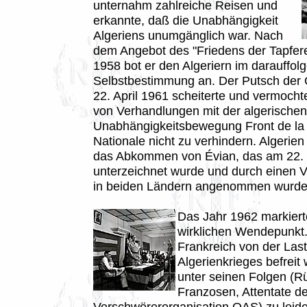
unternahm zahlreiche Reisen und
erkannte, daß die Unabhängigkeit
Algeriens unumgänglich war. Nach
dem Angebot des "Friedens der Tapfer
1958 bot er den Algeriern im darauffol
Selbstbestimmung an. Der Putsch der
22. April 1961 scheiterte und vermoch
von Verhandlungen mit der algerischen
Unabhängigkeitsbewegung Front de la 
Nationale nicht zu verhindern. Algerie
das Abkommen von Évian, das am 22.
unterzeichnet wurde und durch einen V
in beiden Ländern angenommen wurde
Das Jahr 1962 markiert
wirklichen Wendepunk
Frankreich von der Las
Algerienkrieges befreit
unter seinen Folgen (R
Franzosen, Attentate de
Verschwörerorganisation OAS) zu leide