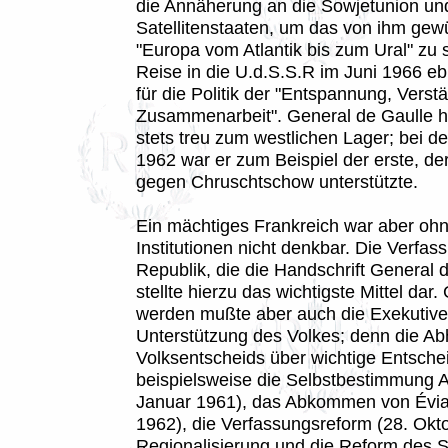
die Annäherung an die Sowjetunion und
Satellitenstaaten, um das von ihm gew
"Europa vom Atlantik bis zum Ural" zu 
Reise in die U.d.S.S.R im Juni 1966 
für die Politik der "Entspannung, Vers
Zusammenarbeit". General de Gaulle hi
stets treu zum westlichen Lager; bei d
1962 war er zum Beispiel der erste, d
gegen Chruschtschow unterstützte.
Ein mächtiges Frankreich war aber ohn
Institutionen nicht denkbar. Die Verfas
Republik, die die Handschrift General d
stellte hierzu das wichtigste Mittel dar.
werden mußte aber auch die Exekutive
Unterstützung des Volkes; denn die Ab
Volksentscheids über wichtige Entsche
beispielsweise die Selbstbestimmung A
Januar 1961), das Abkommen von Évian
1962), die Verfassungsreform (28. Okto
Regionalisierung und die Reform des Se