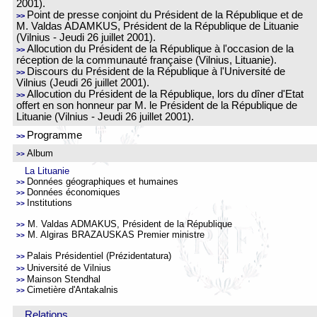
2001).
Point de presse conjoint d
u
Président de la République et de
>>
M. Valdas ADAMKUS, Président de la République de Lituanie
(Vilnius - Jeudi 26 juillet 2001).
Allocution du Président de la République à l'occasion de la
>>
réception de la communauté française (Vilnius, Lituanie)
.
Discours d
u
Président de la République à l'Université de
>>
Vilniu
s (Jeudi 26 juillet 2001).
Allocution
du Président de la République, lors du dîner d'Etat
>>
offert en son honneur par M. le Président de la République de
Lituanie (Vilnius - Jeudi 26 juillet 2001).
Programme
>>
Album
>>
La Lituanie
Données géographiques et humaines
>>
Données économiques
>>
Institutions
>>
M. Valdas ADMAKUS, Président de la République
>>
M. Algiras BRAZAUSKAS Premier ministre
>>
Palais Présidentiel (Prézidentatura)
>>
Université de Vilnius
>>
Mainson Stendhal
>>
Cimetière d'Antakalnis
>>
Relations