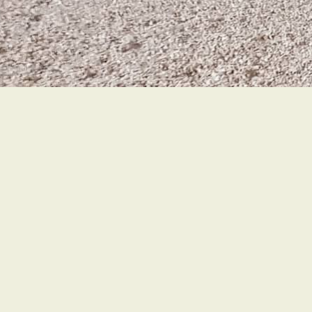
Accueil
Rechercher
Acce
RECHERCHER
Archives du blog:
février 2022
Calendrier des
publications: